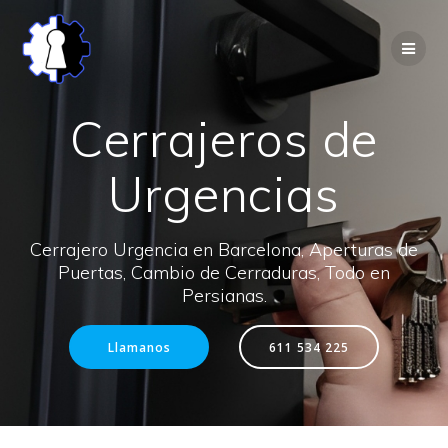
Saltar
al
contenido
Cerrajeros de
Urgencias
Cerrajero Urgencia en Barcelona, Aperturas de
Puertas, Cambio de Cerraduras, Todo en
Persianas.
Llamanos
611 534 225